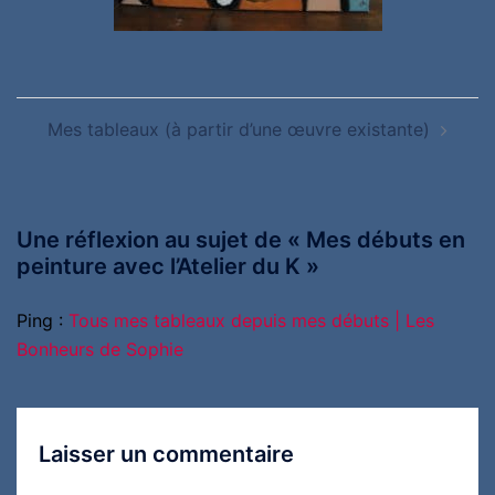
Navigation
Mes tableaux (à partir d’une œuvre existante)
d’article
Une réflexion au sujet de «
Mes débuts en
peinture avec l’Atelier du K
»
Ping :
Tous mes tableaux depuis mes débuts | Les
Bonheurs de Sophie
Laisser un commentaire